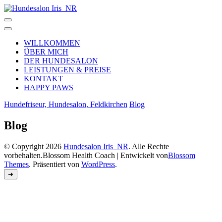
Zum
Inhalt
springen
Hundesalon
WILLKOMMEN
ÜBER MICH
DER HUNDESALON
Iris_NR
LEISTUNGEN & PREISE
KONTAKT
HAPPY PAWS
Hundefriseur, Hundesalon, Feldkirchen
Blog
Blog
© Copyright 2026
Hundesalon Iris_NR
. Alle Rechte
vorbehalten.
Blossom Health Coach | Entwickelt von
Blossom
Themes
. Präsentiert von
WordPress
.
➜